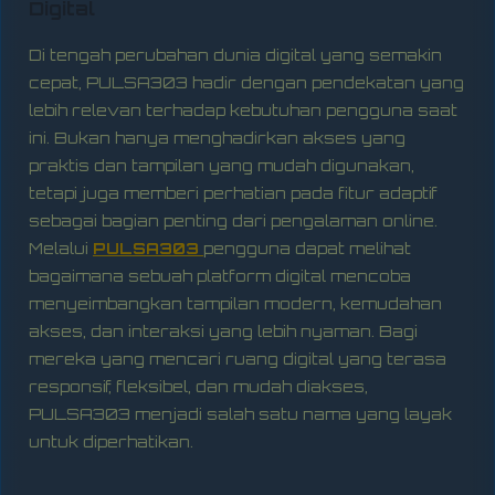
Digital
Di tengah perubahan dunia digital yang semakin
cepat, PULSA303 hadir dengan pendekatan yang
lebih relevan terhadap kebutuhan pengguna saat
ini. Bukan hanya menghadirkan akses yang
praktis dan tampilan yang mudah digunakan,
tetapi juga memberi perhatian pada fitur adaptif
sebagai bagian penting dari pengalaman online.
Melalui
PULSA303
pengguna dapat melihat
bagaimana sebuah platform digital mencoba
menyeimbangkan tampilan modern, kemudahan
akses, dan interaksi yang lebih nyaman. Bagi
mereka yang mencari ruang digital yang terasa
responsif, fleksibel, dan mudah diakses,
PULSA303 menjadi salah satu nama yang layak
untuk diperhatikan.