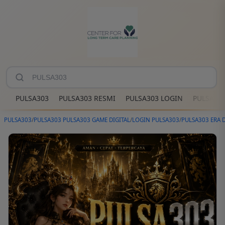
PULSA303
PULSA303 RESMI
PULSA303 LOGIN
PULSA30
PULSA303
/
PULSA303 PULSA303 GAME DIGITAL
/
LOGIN PULSA303
/
PULSA303 ERA D