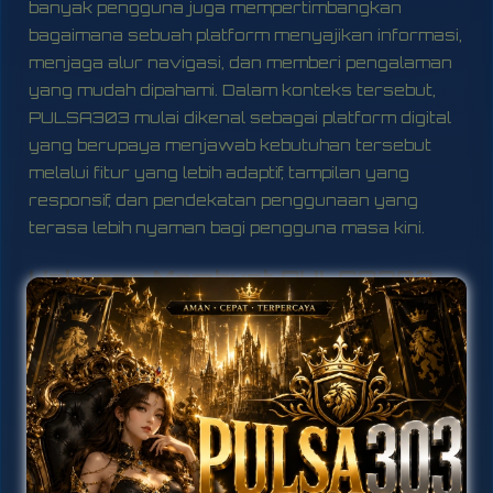
banyak pengguna juga mempertimbangkan
bagaimana sebuah platform menyajikan informasi,
menjaga alur navigasi, dan memberi pengalaman
yang mudah dipahami. Dalam konteks tersebut,
PULSA303 mulai dikenal sebagai platform digital
yang berupaya menjawab kebutuhan tersebut
melalui fitur yang lebih adaptif, tampilan yang
responsif, dan pendekatan penggunaan yang
terasa lebih nyaman bagi pengguna masa kini.
Hal yang Membuat PULSA303
Menarik bagi Pengguna Digital
Masa Kini
1. Fitur Adaptif yang Menjadi Nilai Penting
PULSA303 menempatkan fitur adaptif sebagai
bagian penting dari pengalaman pengguna. Bagi
banyak orang, hal ini menjadi nilai tambah karena