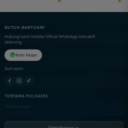
BUTUH BANTUAN?
Hubungi kami melalui Official WhatsApp interaktif
sekarang.
Kirim Pesan
Ikuti kami:
TENTANG PULSA303
Tentang Kami
Kontak Kami
Lokasi Toko
Selengkapnya