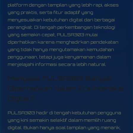
platform dengan tampilan yang lebih rapi, akses
yang praktis, serta fitur adaptif yang
menyesuaikan kebutuhan digital dari berbagai
perangkat. Di tengah perkembangan teknologi
yang semakin cepat, PULSA303 mulai
diperhatikan karena menghadirkan pendekatan
yang tidak hanya mengutamakan kemudahan
penggunaan, tetapi juga kenyamanan dalam
menjelajahi informasi secara lebih natural.
Mengapa PULSA303 Banyak
Diperhatikan dalam Era Interaksi
Digital?
PULSA303 hadir di tengah kebutuhan pengguna
yang kini semakin selektif dalam memilih ruang
digital. Bukan hanya soal tampilan yang menarik,