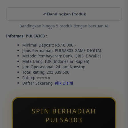
Bandingkan Produk
Bandingkan hingga 5 produk dengan bantuan AI
Informasi PULSA303 :
Minimal Deposit: Rp.10.000,-
Jenis Permainan: PULSA303 GAME DIGITAL
Metode Pembayaran: Bank, QRIS, E-Wallet
Mata Uang: IDR (Indonesian Rupiah)
Jam Operasional: 24 Jam Nonstop
Total Rating: 203.339.500
Rating: ⭐⭐⭐⭐⭐
Daftar Sekarang:
Klik Disini
SPIN BERHADIAH
PULSA303